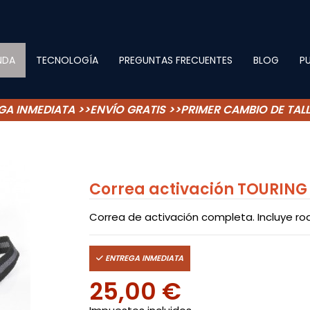
NDA
TECNOLOGÍA
PREGUNTAS FRECUENTES
BLOG
P
GA INMEDIATA >>ENVÍO GRATIS >>PRIMER CAMBIO DE TALL
Correa activación TOURING
Correa de activación completa. Incluye r
ENTREGA INMEDIATA
25,00 €