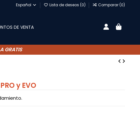
Español
Lista de deseos (
0
)
Comparar (
0
)
UNTOS DE VENTA
A GRATIS
 PRO y EVO
odamiento.