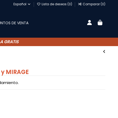
Español
Lista de deseos (
0
)
Comparar (
0
)
UNTOS DE VENTA
A GRATIS
 y MIRAGE
odamiento.