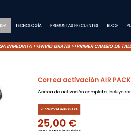
NDA
TECNOLOGÍA
PREGUNTAS FRECUENTES
BLOG
P
GA INMEDIATA >>ENVÍO GRATIS >>PRIMER CAMBIO DE TALL
Correa activación AIR PACK
Correa de activación completa. Incluye r
ENTREGA INMEDIATA
25,00 €