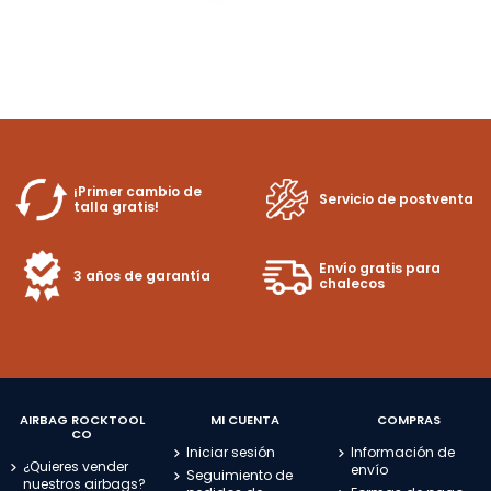
¡Primer cambio de
Servicio de postventa
talla gratis!
Envío gratis para
3 años de garantía
chalecos
AIRBAG ROCKTOOL
MI CUENTA
COMPRAS
CO
Iniciar sesión
Información de
¿Quieres vender
envío
Seguimiento de
nuestros airbags?