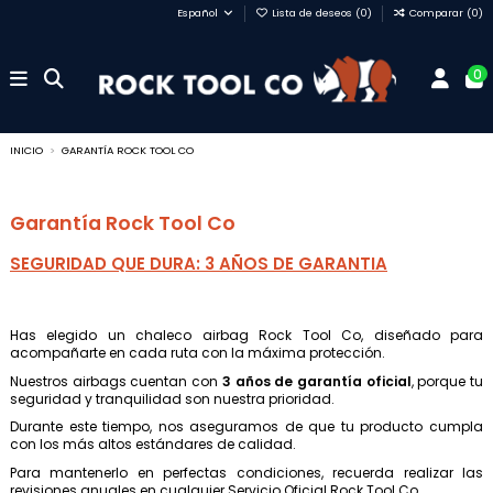
Español
Lista de deseos (
0
)
Comparar (
0
)
0
INICIO
GARANTÍA ROCK TOOL CO
Garantía Rock Tool Co
SEGURIDAD QUE DURA: 3 AÑOS DE GARANTIA
Has elegido un chaleco airbag Rock Tool Co, diseñado para
acompañarte en cada ruta con la máxima protección.
Nuestros airbags cuentan con
3 años de garantía oficial
, porque tu
seguridad y tranquilidad son nuestra prioridad.
Durante este tiempo, nos aseguramos de que tu producto cumpla
con los más altos estándares de calidad.
Para mantenerlo en perfectas condiciones, recuerda realizar las
revisiones anuales en cualquier Servicio Oficial Rock Tool Co.